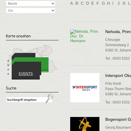
A
B
C
D
E
F
G
H
I
J
K
L
Nehoda, Prim
Karte ansehen
Chirurgie
Schmiedweg 2
6380 St. Johann 
Tel.: 0043 5352
ORTE
WIRTSCHAFT
VEREINE
EVENTS
Intersport Ok
Fritz Kindl
Suche
Pass-Thurn-Str
6380 St. Johann 
Tel.: 0043 5352
Bogensport G
Georg Bauman