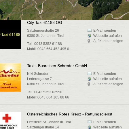
B
C
D
E
F
G
H
I
J
K
L
M
N
O
P
Q
R
S
T
U
V
W
X
Y
Z
City Taxi 61188 OG
Salzburgerstraße 26
E-Mail senden
6380 St. Johann in Tirol
Webseite aufrufen
Auf Karte anzeigen
Tel.: 0043 5352 61188
Mobil: 0043 664 452 495 0
Taxi - Busreisen Schreder GmbH
Niki Schreder
E-Mail senden
Lederergasse 7
Webseite aufrufen
6380 St. Johann in Tirol
Auf Karte anzeigen
Tel.: 0043 5352 62550
Mobil: 0043 664 105 88 66
Österreichisches Rotes Kreuz - Rettungsdienst
Ortsstelle St. Johann in Tirol
E-Mail senden
Salzburgerstraße 14
Webseite aufrufen