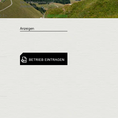
Die Profiwebseite zum
Jodelpreis!
-> Mehr erfahren
2
3
»
Anzeigen