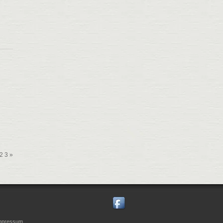
2
3
»
Impressum