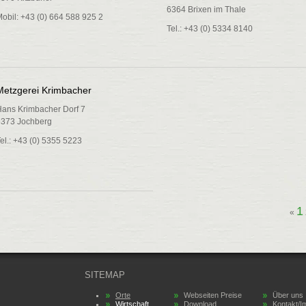
6364 Brixen im Thale
obil: +43 (0) 664 588 925 2
Tel.: +43 (0) 5334 8140
Metzgerei Krimbacher
ans Krimbacher Dorf 7
6373 Jochberg
el.: +43 (0) 5355 5223
1
«
SITEMAP
Orte
Webseiten Preise
Über uns
Wirtschaft
Download
Kontakt/