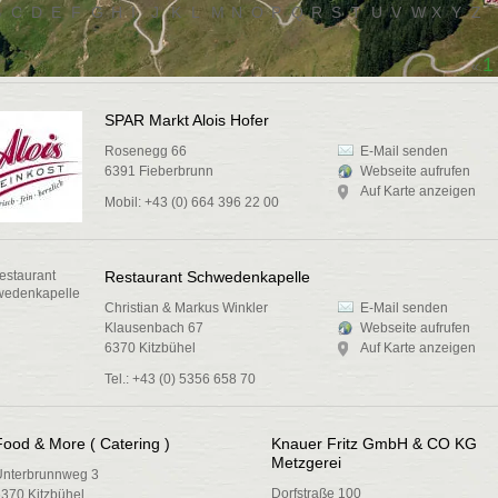
B
C
D
E
F
G
H
I
J
K
L
M
N
O
P
Q
R
S
T
U
V
W
X
Y
Z
1
«
SPAR Markt Alois Hofer
Rosenegg 66
E-Mail senden
6391 Fieberbrunn
Webseite aufrufen
Auf Karte anzeigen
Mobil: +43 (0) 664 396 22 00
Restaurant Schwedenkapelle
Christian & Markus Winkler
E-Mail senden
Klausenbach 67
Webseite aufrufen
6370 Kitzbühel
Auf Karte anzeigen
Tel.: +43 (0) 5356 658 70
Food & More ( Catering )
Knauer Fritz GmbH & CO KG
Metzgerei
Unterbrunnweg 3
Dorfstraße 100
370 Kitzbühel