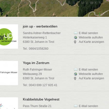
B
C
D
E
F
G
H
I
J
K
L
M
N
O
P
Q
R
S
T
U
V
W
X
Y
Z
1
«
2
3
4
join up - werbetextilien
Sandra Astner-Rettenbacher
E-Mail senden
Hinterkaiserweg 1
Webseite aufrufen
6380 St. Johann in Tirol
Auf Karte anzeigen
Tel.: 0664/1058260
Yoga im Zentrum
Ruth Fahringer-Moser
E-Mail senden
Weitauweg 29
Webseite aufrufen
6380 St. Johann in Tirol
Auf Karte anzeigen
Tel.: 0043 699 127 605 41
Krabbelstube Vogelnest
Pass Thurn Straße 21
E-Mail senden