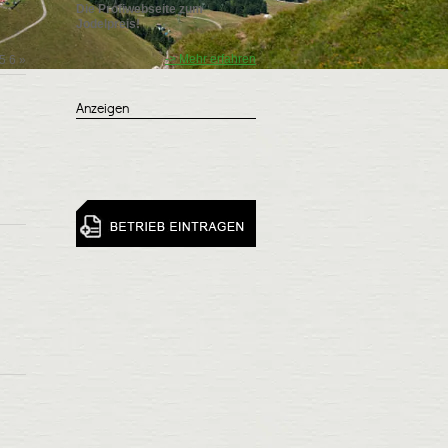
Die Profiwebseite zum
Jodelpreis!
-> Mehr erfahren
5
6
»
Anzeigen