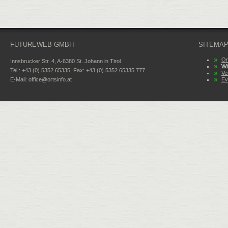
FUTUREWEB GMBH
SITEMA
Or
Innsbrucker Str. 4, A-6380 St. Johann in Tirol
Wi
Tel.: +43 (0) 5352 65335, Fax: +43 (0) 5352 65335 777
Ve
E-Mail:
office@ortsinfo.at
Ev