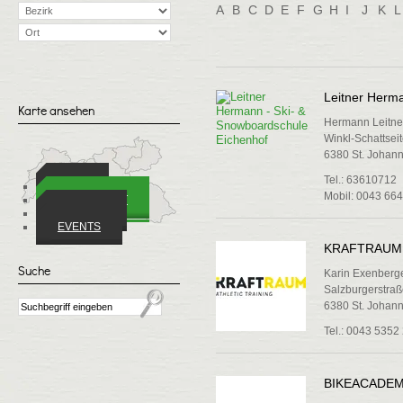
A
B
C
D
E
F
G
H
I
J
K
L
Leitner Herm
Karte ansehen
Hermann Leitne
Winkl-Schattsei
6380 St. Johann 
Tel.: 63610712
ORTE
Mobil: 0043 664
WIRTSCHAFT
VEREINE
EVENTS
KRAFTRAUM F
Suche
Karin Exenberg
Salzburgerstraß
6380 St. Johann 
Tel.: 0043 5352
BIKEACADE