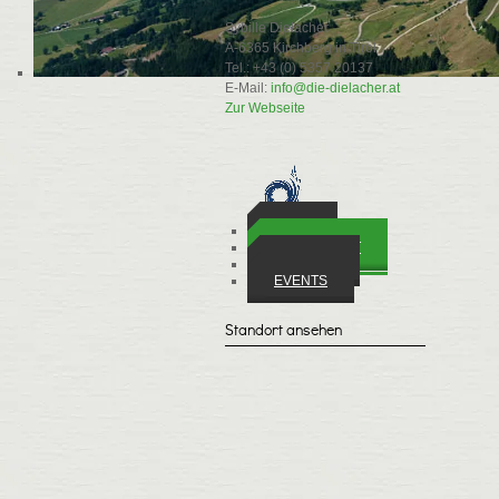
Sybille Dielacher
A-6365 Kirchberg in Tirol
Tel.: +43 (0) 5357 20137
E-Mail:
info@die-dielacher.at
Zur Webseite
ORTE
WIRTSCHAFT
VEREINE
EVENTS
Standort ansehen