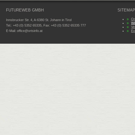
FUTUREWEB GMBH
SITEMA
Or
Innsbrucker Str. 4, A-6380 St. Johann in Tirol
Wi
Tel.: +43 (0) 5352 65335, Fax: +43 (0) 5352 65335 777
Ve
E-Mail:
office@ortsinfo.at
Ev