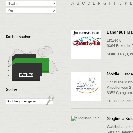
A
B
C
D
E
F
G
H
I
J
K
L
Landhaus Mari
Karte ansehen
Liftweg 6
6364 Brixen im 
Mobil: +43 (0) 
ORTE
WIRTSCHAFT
VEREINE
Mobile Hundet
EVENTS
Christiane Math
Kapellenweg 2
Suche
6353 Going am 
Tel.: 06504544
Sieglinde Koid
Wahlhebamme
6380 St. Johann 