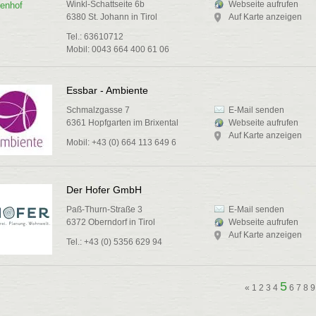
Winkl-Schattseite 6b
Webseite aufrufen
6380 St. Johann in Tirol
Auf Karte anzeigen
Tel.: 63610712
Mobil: 0043 664 400 61 06
Essbar - Ambiente
Schmalzgasse 7
E-Mail senden
6361 Hopfgarten im Brixental
Webseite aufrufen
Auf Karte anzeigen
Mobil: +43 (0) 664 113 649 6
Der Hofer GmbH
Paß-Thurn-Straße 3
E-Mail senden
6372 Oberndorf in Tirol
Webseite aufrufen
Auf Karte anzeigen
Tel.: +43 (0) 5356 629 94
5
«
1
2
3
4
6
7
8
9