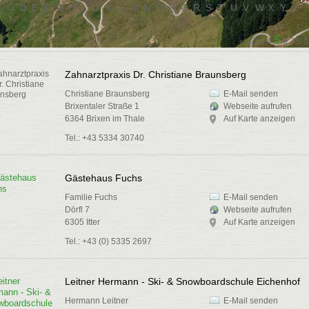
B
C
D
E
F
G
H
I
J
K
L
M
N
O
P
Q
R
S
T
U
V
W
X
Y
Z
5
«
1
2
3
4
6
7
8
9
Zahnarztpraxis Dr. Christiane Braunsberg
Christiane Braunsberg
E-Mail senden
Brixentaler Straße 1
Webseite aufrufen
6364 Brixen im Thale
Auf Karte anzeigen
Tel.: +43 5334 30740
Gästehaus Fuchs
Familie Fuchs
E-Mail senden
Dörfl 7
Webseite aufrufen
6305 Itter
Auf Karte anzeigen
Tel.: +43 (0) 5335 2697
Leitner Hermann - Ski- & Snowboardschule Eichenhof
Hermann Leitner
E-Mail senden