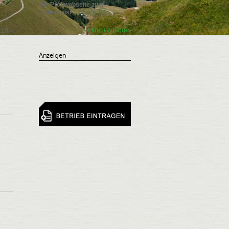
Die Profiwebseite zum
Jodelpreis!
-> Mehr erfahren
10
»
Anzeigen