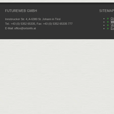
FUTUREWEB GMBH
SITEMA
Or
Innsbrucker Str. 4, A-6380 St. Johann in Tirol
Wi
Tel.: +43 (0) 5352 65335, Fax: +43 (0) 5352 65335 777
Ve
E-Mail:
office@ortsinfo.at
Ev