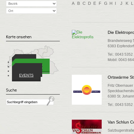
A
B
C
D
E
F
G
H
I
J
K
L
Die Elektropro
Karte ansehen
Brandwiesweg 
6383 Erpfendorf
Tel.: 0043 5352
Mobil: 0043 66
ORTE
WIRTSCHAFT
VEREINE
EVENTS
Ortswärme St.
Fritz Obernauer
Suche
Speckbacherstr
6380 St. Johann 
Tel.: 0043 5352
Van Schlun C
Salzbugerstraß