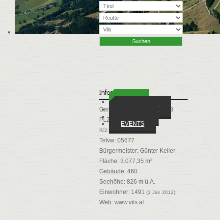
Vils
Jänn
Infos
ORTE
WIRTSCHAFT
Gemeindekennziffer: 70833
VEREINE
PLZ: 6682
EVENTS
Kfz: RE
Telvw: 05677
Bürgermeister: Günter Keller
Fläche: 3.077,35 m²
Gebäude: 460
Seehöhe: 826 m ü.A.
Einwohner: 1491
(1 Jan 2012)
Web:
www.vils.at