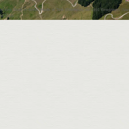
 ist eine Stadt im Bezirk Reutte in Tirol (Österreich) mit 1491 Einwohnern (Sta
er 2013).