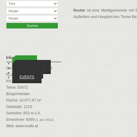
Reutte
ist eine Marktgemeinde mit 
Außerfern und Hauptort des Tiroler Be
Infos
ORTE
WIRTSCHAFT
Gemeindekennziffer: 70828
VEREINE
PLZ: 6600
EVENTS
Kfz: RE
Telvw: 05672
Bürgermeister:
Fläche: 10.077,87 m²
Gebäude: 1210
Seehöhe: 853 m ü.A.
Einwohner: 6090
(1 Jan 2012)
Web:
www.reutte.at