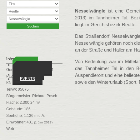
Nesselwängle
ist eine Gemei
2013) im Tannheimer Tal, Bezi
liegt im Gerichtsbezirk Reutte.
Das Straßendorf Nesselwängle
Nesselwängle gehören noch die O
an der Straße und Haller am Ha
Infos
Von Bedeutung war im Mittelalt
ORTE
das Tannheimer Tal in den B
WIRTSCHAFT
Gemeindekennziffer: 70824
VEREINE
Auspendlerort und eine belieb
PLZ: 6672
EVENTS
sowie den Winterurlaub (Sport, F
Kfz: RE
Telvw: 05675
Bürgermeister: Richard Posch
Fläche: 2.300,24 m²
Gebäude: 186
Seehöhe: 1.136 m ü.A.
Einwohner: 431
(1 Jan 2012)
Web: