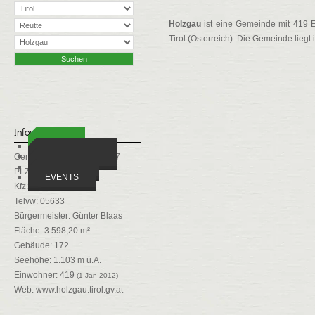
Holzgau
ist eine Gemeinde mit 419 E
Tirol (Österreich). Die Gemeinde liegt 
Infos
ORTE
WIRTSCHAFT
Gemeindekennziffer: 70817
VEREINE
PLZ: 6654
EVENTS
Kfz: RE
Telvw: 05633
Bürgermeister: Günter Blaas
Fläche: 3.598,20 m²
Gebäude: 172
Seehöhe: 1.103 m ü.A.
Einwohner: 419
(1 Jan 2012)
Web:
www.holzgau.tirol.gv.at