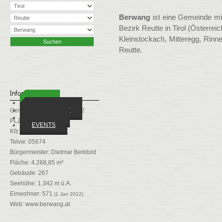
Berwang
ist eine Gemeinde mi
Bezirk Reutte in Tirol (Österrei
Kleinstockach, Mitteregg, Rinne
Reutte.
Infos
ORTE
WIRTSCHAFT
Gemeindekennziffer: 70802
VEREINE
PLZ: 6622
EVENTS
Kfz: RE
Telvw: 05674
Bürgermeister: Dietmar Berktold
Fläche: 4.268,85 m²
Gebäude: 267
Seehöhe: 1.342 m ü.A.
Einwohner: 571
(1 Jan 2012)
Web:
www.berwang.at