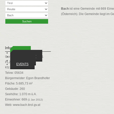
Bach
ist eine Gemeinde mit 669 Einwo
(Österreich). Die Gemeinde liegt im Ge
Infos
ORTE
WIRTSCHAFT
Gemeindekennziffer: 70801
VEREINE
PLZ: 6653
EVENTS
Kfz: RE
Telvw: 05634
Bürgermeister: Egon Brandhofer
Fläche: 5.685,73 m²
Gebäude: 260
Seehöhe: 1.070 m ü.A.
Einwohner: 669
(1 Jan 2012)
Web:
www.bach.tirol.gv.at