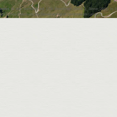
önwies
ist eine Gemeinde mit 1709 Einwohnern (Stand 1. Jänner 2013) im B
eck in Tirol (Österreich). Die Gemeinde liegt im Gerichtsbezirk Landeck.