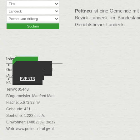
Pettneu
ist eine Gemeinde mit
Bezirk Landeck im Bundesland 
Gerichtsbezirk Landeck.
Infos
ORTE
WIRTSCHAFT
Gemeindekennziffer: 70616
VEREINE
PLZ: 6574
EVENTS
Kfz: LA
Telvw: 05448
Bürgermeister: Manfred Matt
Fläche: 5.673,92 m²
Gebäude: 421
Seehöhe: 1.222 m ü.A.
Einwohner: 1488
(1 Jan 2012)
Web:
www.pettneu.tirol.gv.at