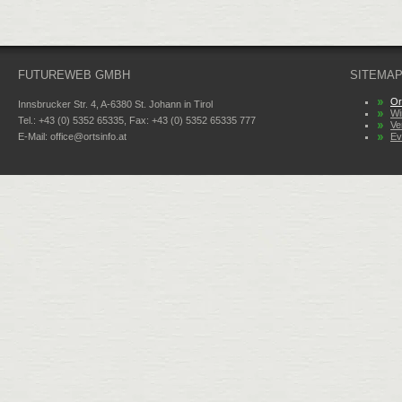
FUTUREWEB GMBH
SITEMA
Or
Innsbrucker Str. 4, A-6380 St. Johann in Tirol
Wi
Tel.: +43 (0) 5352 65335, Fax: +43 (0) 5352 65335 777
Ve
E-Mail:
office@ortsinfo.at
Ev