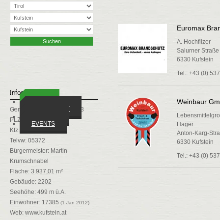
Euromax Bra
A. Hochfilzer
Salurner Straße
6330 Kufstein
Tel.: +43 (0) 5
Infos
Weinbaur G
ORTE
WIRTSCHAFT
Gemeindekennziffer: 70513
Lebensmittelgr
VEREINE
PLZ: 6330
EVENTS
Hager
Kfz: KU
Anton-Karg-Str
Telvw: 05372
6330 Kufstein
Bürgermeister: Martin
Tel.: +43 (0) 53
Krumschnabel
Fläche: 3.937,01 m²
Gebäude: 2202
Seehöhe: 499 m ü.A.
Einwohner: 17385
(1 Jan 2012)
Web:
www.kufstein.at