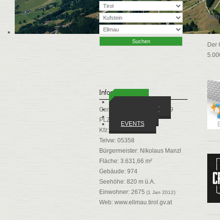
Ellm
Tiro
Der 
5.00
Infos
ORTE
WIRTSCHAFT
Gemeindekennziffer: 70509
VEREINE
PLZ: 6352
EVENTS
Kfz: KU
Telvw: 05358
Bürgermeister: Nikolaus Manzl
Fläche: 3.631,66 m²
Gebäude: 974
Seehöhe: 820 m ü.A.
Einwohner: 2675
(1 Jan 2012)
Web:
www.ellmau.tirol.gv.at