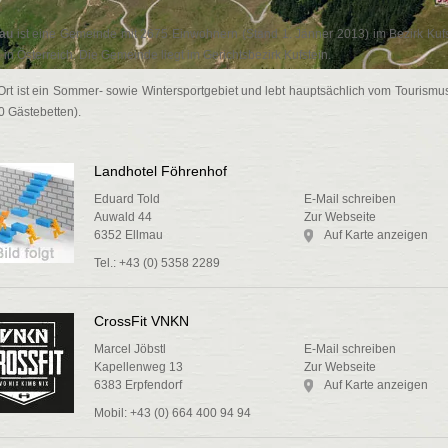
au
ist eine Gemeinde mit 2675 Einwohnern (Stand 1. Jänner 2013) im Bezirk Kufs
l, in Österreich. Die Gemeinde liegt im Gerichtsbezirk Kufstein.
Ort ist ein Sommer- sowie Wintersportgebiet und lebt hauptsächlich vom Tourismus
0 Gästebetten).
Landhotel Föhrenhof
Eduard Told
E-Mail schreiben
Auwald 44
Zur Webseite
6352 Ellmau
Auf Karte anzeigen
Tel.: +43 (0) 5358 2289
CrossFit VNKN
Marcel Jöbstl
E-Mail schreiben
Kapellenweg 13
Zur Webseite
6383 Erpfendorf
Auf Karte anzeigen
Mobil: +43 (0) 664 400 94 94