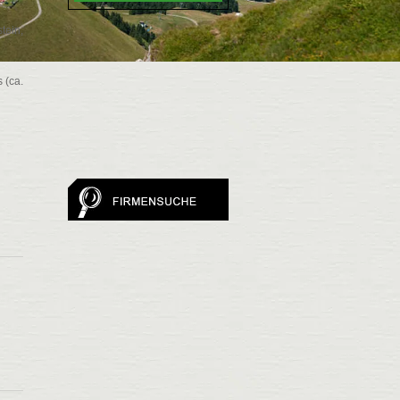
tein,
 (ca.