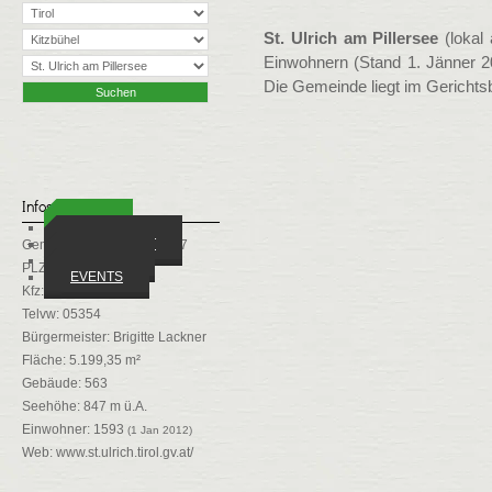
St. Ulrich am Pillersee
(lokal
Einwohnern (Stand 1. Jänner 201
Die Gemeinde liegt im Gerichtsb
Infos
ORTE
WIRTSCHAFT
Gemeindekennziffer: 70417
VEREINE
PLZ: 6393
EVENTS
Kfz: KB
Telvw: 05354
Bürgermeister: Brigitte Lackner
Fläche: 5.199,35 m²
Gebäude: 563
Seehöhe: 847 m ü.A.
Einwohner: 1593
(1 Jan 2012)
Web:
www.st.ulrich.tirol.gv.at/