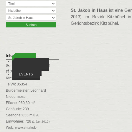
St. Jakob in Haus
ist eine Ge
2013) im Bezirk Kitzbühel in
Gerichtsbezirk Kitzbühel.
Infos
ORTE
WIRTSCHAFT
Gemeindekennziffer: 70415
VEREINE
PLZ: 6392
EVENTS
Kfz: KB
Telvw: 05354
Bürgermeister: Leonhard
Niedermoser
Fläche: 960,30 m²
Gebäude: 239
Seehöhe: 855 m ü.A.
Einwohner: 728
(1 Jan 2012)
Web:
www.st-jakob-