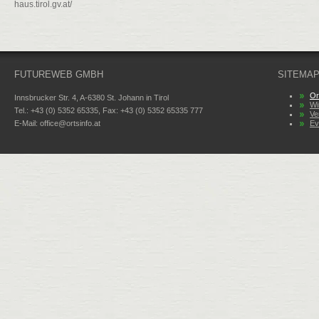
haus.tirol.gv.at/
FUTUREWEB GMBH
SITEMA
Or
Innsbrucker Str. 4, A-6380 St. Johann in Tirol
Wi
Tel.: +43 (0) 5352 65335, Fax: +43 (0) 5352 65335 777
Ve
E-Mail:
office@ortsinfo.at
Ev