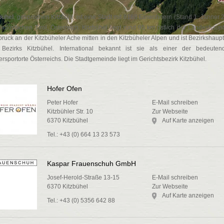
bühel
, gesprochen Kitzbühl, ist eine Stadt mit 8168 Einwohnern (Stand 1. Jänner 
ordöstlichen Tirol, Österreich. Kitzbühel liegt rund 95 km östlich der Landeshaupt
bruck an der Kitzbüheler Ache mitten in den Kitzbüheler Alpen und ist Bezirkshaupt
Bezirks Kitzbühel. International bekannt ist sie als einer der bedeuten
ersportorte Österreichs. Die Stadtgemeinde liegt im Gerichtsbezirk Kitzbühel.
Hofer Ofen
Peter Hofer
E-Mail schreiben
Kitzbühler Str. 10
Zur Webseite
6370 Kitzbühel
Auf Karte anzeigen
Tel.: +43 (0) 664 13 23 573
Kaspar Frauenschuh GmbH
Josef-Herold-Straße 13-15
E-Mail schreiben
6370 Kitzbühel
Zur Webseite
Auf Karte anzeigen
Tel.: +43 (0) 5356 642 88