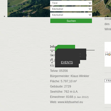
Kitz
im n
Inns
des 
Wint
Infos
ORTE
WIRTSCHAFT
Gemeindekennziffer: 70411
VEREINE
PLZ: 6370
EVENTS
Kfz: KB
Telvw: 05356
Bürgermeister: Klaus Winkler
Fläche: 5.797,10 m²
Gebäude: 2729
Seehöhe: 762 m ü.A.
Einwohner: 8168
(1 Jan 2012)
Web:
www.kitzbuehel.eu