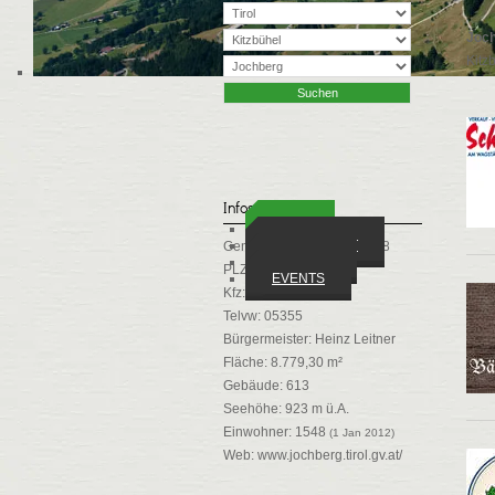
Joc
Kitz
Infos
ORTE
WIRTSCHAFT
Gemeindekennziffer: 70408
VEREINE
PLZ: 6373
EVENTS
Kfz: KB
Telvw: 05355
Bürgermeister: Heinz Leitner
Fläche: 8.779,30 m²
Gebäude: 613
Seehöhe: 923 m ü.A.
Einwohner: 1548
(1 Jan 2012)
Web:
www.jochberg.tirol.gv.at/