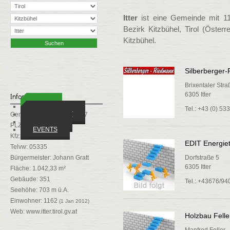
Itter
ist eine Gemeinde mit 11
Bezirk Kitzbühel, Tirol (Öster
Kitzbühel.
Silberberge
Brixentaler Stra
6305 Itter
Infos
ORTE
Tel.: +43 (0) 53
WIRTSCHAFT
Gemeindekennziffer: 70407
VEREINE
PLZ: 6305
EVENTS
Kfz: KB
EDIT Energiet
Telvw: 05335
Bürgermeister: Johann Gratt
Dorfstraße 5
6305 Itter
Fläche: 1.042,33 m²
Gebäude: 351
Tel.: +43676/9
Seehöhe: 703 m ü.A.
Einwohner: 1162
(1 Jan 2012)
Web:
www.itter.tirol.gv.at
Holzbau Felle