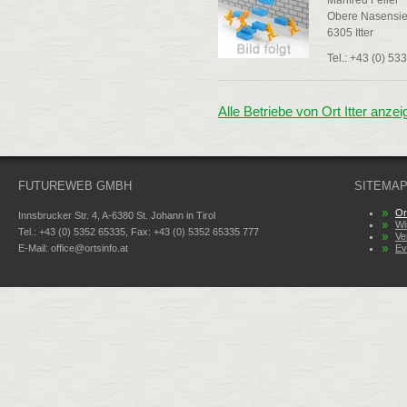
Manfred Feller
Obere Nasensie
6305 Itter
Tel.: +43 (0) 5
Alle Betriebe von Ort Itter anzei
FUTUREWEB GMBH
SITEMA
Or
Innsbrucker Str. 4, A-6380 St. Johann in Tirol
Wi
Tel.: +43 (0) 5352 65335, Fax: +43 (0) 5352 65335 777
Ve
E-Mail:
office@ortsinfo.at
Ev