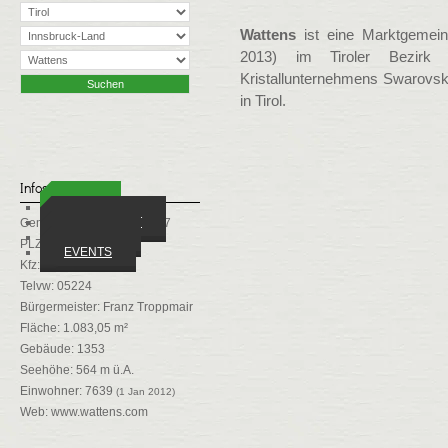
Wattens
ist eine Marktgemein
2013) im Tiroler Bezirk
Kristallunternehmens Swarovski
in Tirol.
Infos
ORTE
WIRTSCHAFT
Gemeindekennziffer: 70367
VEREINE
PLZ: 6112
EVENTS
Kfz: IL
Telvw: 05224
Bürgermeister: Franz Troppmair
Fläche: 1.083,05 m²
Gebäude: 1353
Seehöhe: 564 m ü.A.
Einwohner: 7639
(1 Jan 2012)
Web:
www.wattens.com