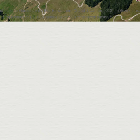
sch
ist eine Gemeinde mit 965 Einwohnern (Stand 1. Jänner 2013) im Bezirk Inns
, Tirol (Österreich). Die Gemeinde liegt im Gerichtsbezirk Innsbruck.