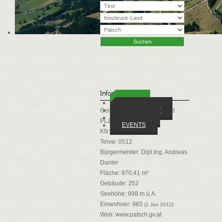
Pat
Land
Infos
ORTE
WIRTSCHAFT
Gemeindekennziffer: 70338
VEREINE
PLZ: 6082
EVENTS
Kfz: IL
Telvw: 0512
Bürgermeister: Dipl.Ing. Andreas
Danler
Fläche: 970,41 m²
Gebäude: 252
Seehöhe: 998 m ü.A.
Einwohner: 965
(1 Jan 2012)
Web:
www.patsch.gv.at