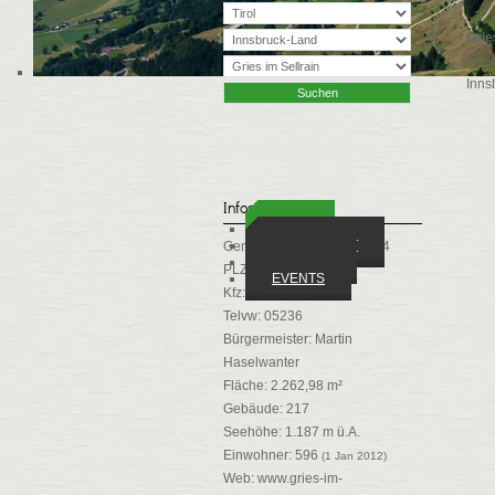
Grie
Inns
Inns
Infos
ORTE
WIRTSCHAFT
Gemeindekennziffer: 70314
VEREINE
PLZ: 6182
EVENTS
Kfz: IL
Telvw: 05236
Bürgermeister: Martin
Haselwanter
Fläche: 2.262,98 m²
Gebäude: 217
Seehöhe: 1.187 m ü.A.
Einwohner: 596
(1 Jan 2012)
Web:
www.gries-im-