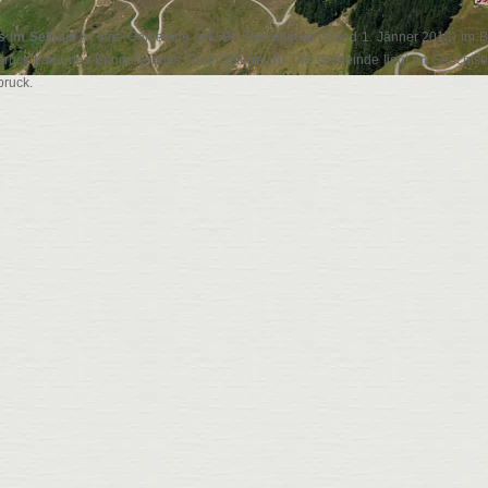
s im Sellrain
ist eine Gemeinde mit 596 Einwohnern (Stand 1. Jänner 2013) im B
bruck Land des Bundeslandes Tirol (Österreich). Die Gemeinde liegt im Gerichtsb
bruck.