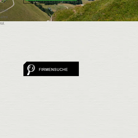
änner
Jahre
ol.