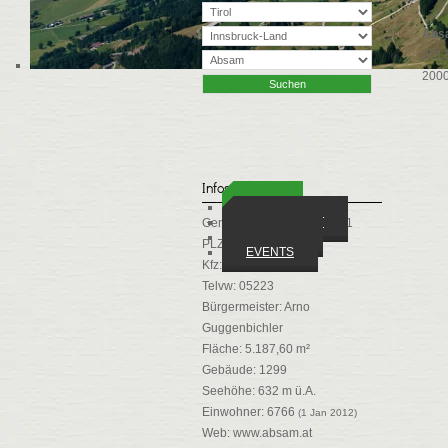
Abs
2013
2000
Infos
ORTE
WIRTSCHAFT
Gemeindekennziffer: 70301
VEREINE
PLZ: 6067
EVENTS
Kfz: IL
Telvw: 05223
Bürgermeister: Arno
Guggenbichler
Fläche: 5.187,60 m²
Gebäude: 1299
Seehöhe: 632 m ü.A.
Einwohner: 6766
(1 Jan 2012)
Web:
www.absam.at