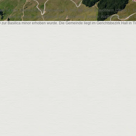
am
ist eine österreichische Gemeinde in Tirol mit 6766 Einwohnern (Stand 1. J
). Zudem ist Absam ein Pilgerort am Jakobsweg, dessen Wallfahrtskirche im 
 zur Basilica minor erhoben wurde. Die Gemeinde liegt im Gerichtsbezirk Hall in Tir