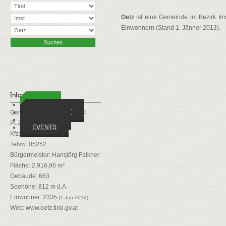
Oetz
ist eine Gemeinde im Bezirk Imst 
Einwohnern (Stand 1. Jänner 2013).
Infos
ORTE
WIRTSCHAFT
Gemeindekennziffer: 70214
VEREINE
PLZ: 6433
EVENTS
Kfz: IM
Telvw: 05252
Bürgermeister: Hansjörg Falkner
Fläche: 2.916,96 m²
Gebäude: 663
Seehöhe: 812 m ü.A.
Einwohner: 2335
(1 Jan 2012)
Web:
www.oetz.tirol.gv.at