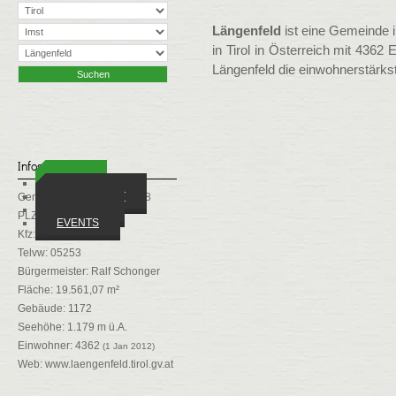
Längenfeld
ist eine Gemeinde i
in Tirol in Österreich mit 4362
Längenfeld die einwohnerstärks
Infos
ORTE
WIRTSCHAFT
Gemeindekennziffer: 70208
VEREINE
PLZ: 6444
EVENTS
Kfz: IM
Telvw: 05253
Bürgermeister: Ralf Schonger
Fläche: 19.561,07 m²
Gebäude: 1172
Seehöhe: 1.179 m ü.A.
Einwohner: 4362
(1 Jan 2012)
Web:
www.laengenfeld.tirol.gv.at