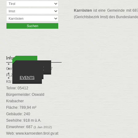
Karrösten
ist eine Gemeinde mit 687
(Gerichtsbezirk Imst) des Bundeslandes
Infos
ORTE
WIRTSCHAFT
Gemeindekennziffer: 70207
VEREINE
PLZ: 6460
EVENTS
Kfz: IM
Telvw: 05412
Bürgermeister: Oswald
Krabacher
Fläche: 789,94 m²
Gebäude: 240
Seehöhe: 918 m ü.A.
Einwohner: 687
(1 Jan 2012)
Web:
www.karroesten.tirol.gv.at