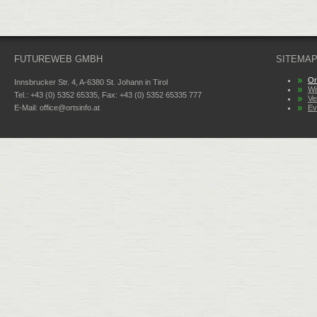
FUTUREWEB GMBH
SITEMA
Or
Innsbrucker Str. 4, A-6380 St. Johann in Tirol
Wi
Tel.: +43 (0) 5352 65335, Fax: +43 (0) 5352 65335 777
Ve
E-Mail:
office@ortsinfo.at
Ev