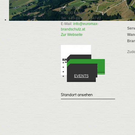
A. Hochfilzer
Als 
A-6330 Kufstein
Kun
Tel.: +43 (0) 5372 64742
E-Mail:
info@euromax-
Ser
brandschutz.at
Zur Webseite
Wan
Bran
Zude
ORTE
WIRTSCHAFT
VEREINE
EVENTS
Standort ansehen