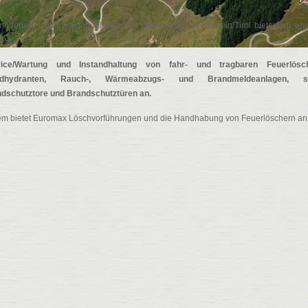
modernes Unternehmen mit über 40 jährigen Sitz in Kufstein/Tirol bieten wir un
den:
vice/Wartung und Instandhaltung von fahr- und tragbaren Feuerlösch
dhydranten, Rauch-, Wärmeabzugs- und Brandmeldeanlagen, s
dschutztore und Brandschutztüren an.
m bietet Euromax Löschvorführungen und die Handhabung von Feuerlöschern an